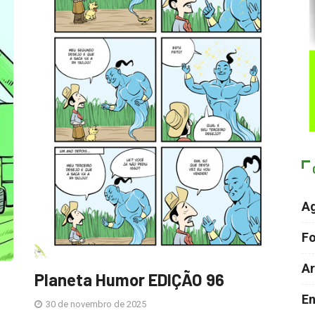
A
F
Ar
Planeta Humor EDIÇÃO 96
En
30 de novembro de 2025