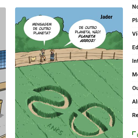
No
P
V
Ed
In
M
Ou
Al
Re