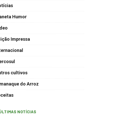
tícias
laneta Humor
ídeo
ição Impressa
ternacional
ercosul
tros cultivos
manaque do Arroz
ceitas
ÚLTIMAS NOTÍCIAS