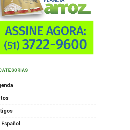
CATEGORIAS
genda
otos
tigos
 Español