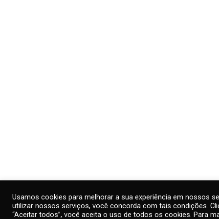
Usamos cookies para melhorar a sua experiência em nossos se
utilizar nossos serviços, você concorda com tais condições. C
“Aceitar todos”, você aceita o uso de todos os cookies. Para m