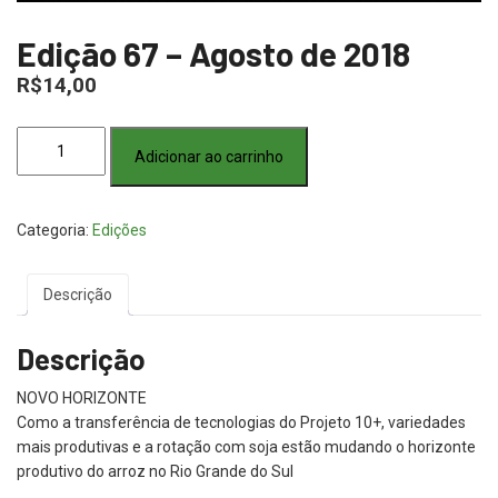
Edição 67 – Agosto de 2018
R$
14,00
Edição
Adicionar ao carrinho
67
-
Agosto
Categoria:
Edições
de
2018
quantidade
Descrição
Descrição
NOVO HORIZONTE
Como a transferência de tecnologias do Projeto 10+, variedades
mais produtivas e a rotação com soja estão mudando o horizonte
produtivo do arroz no Rio Grande do Sul