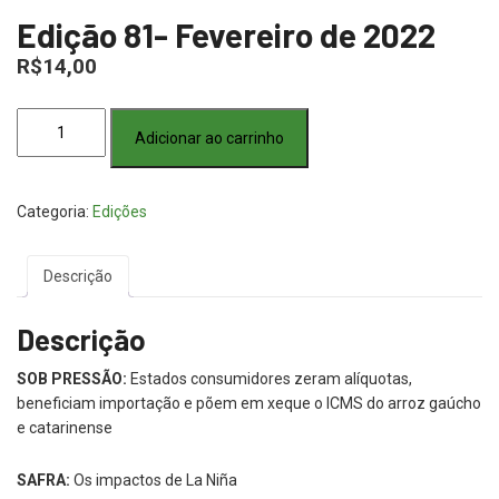
Edição 81- Fevereiro de 2022
R$
14,00
Edição
Adicionar ao carrinho
81-
Fevereiro
de
Categoria:
Edições
2022
quantidade
Descrição
Descrição
SOB PRESSÃO:
Estados consumidores zeram alíquotas,
beneficiam importação e põem em xeque o ICMS do arroz gaúcho
e catarinense
SAFRA:
Os impactos de La Niña