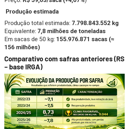
Preço:
R$ 59,03/saca (+4,07%
)
Produção estimada
Produção total estimada:
7.798.843.552 kg
Equivalente:
7,8 milhões de toneladas
Em sacas de 50 kg:
155.976.871 sacas (≈
156 milhões)
Comparativo com safras anteriores (RS
– base IRGA)