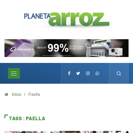
Início
Paella
TAGS : PAELLA