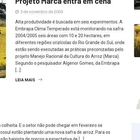
Projeto Marca entra em cena
5 de novembro de 2004
Alta produtividade é buscada em seis experimentos. A
Embrapa Clima Temperado está monitorando na safra
2004/2005 seis áreas com 10 e 20 hectares, em
diferentes regiões orizícolas do Rio Grande do Sul, onde
estão sendo executadas as práticas preconizadas pelo
projeto Manejo Racional da Cultura do Arroz (Marca).
Segundo o pesquisador Algenor Gomes, da Embrapa
[…]
LEIA MAIS
 colheita. E o setor não pode chegar em fevereiro se
rcosul estão plantando uma nova safra de arroz. Para os
ão baixista de preços,a expectativa de […]