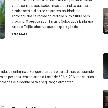
benefícios da integração da lavoura e pecuária ainda
estão sendo pesquisados, mas tudo indica que essa
prática será o alicerce da sustentabilidade da
agropecuária na região do cerrado num futuro bem
próximo. O pesquisador Tarcísio Cobocci, da Embrapa
Arroz e Feijão, observa que a exploração de […]
LEIA MAIS
idade nenhuma dizer que o arroz é o cereal mais consumido
ões de pessoas têm no arroz a fonte de 60% a 70% das calorias
ância desse alimento para a segurança alimentar […]