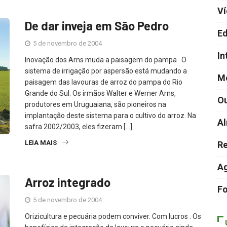
V
De dar inveja em São Pedro
Ed
5 de novembro de 2004
In
Inovação dos Arns muda a paisagem do pampa . O
sistema de irrigação por aspersão está mudando a
M
paisagem das lavouras de arroz do pampa do Rio
Grande do Sul. Os irmãos Walter e Werner Arns,
Ou
produtores em Uruguaiana, são pioneiros na
implantação deste sistema para o cultivo do arroz. Na
Al
safra 2002/2003, eles fizeram […]
LEIA MAIS
Re
A
Arroz integrado
F
5 de novembro de 2004
Orizicultura e pecuária podem conviver. Com lucros . Os