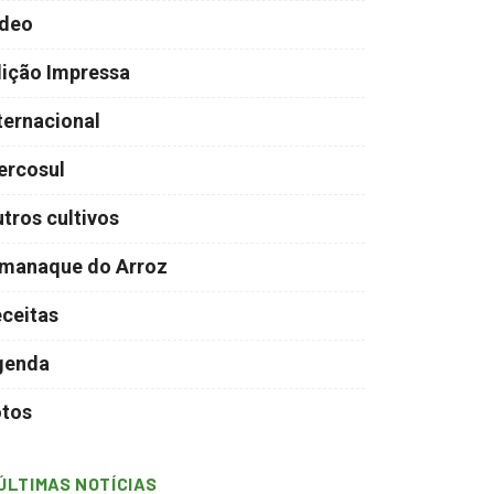
ídeo
ição Impressa
ternacional
ercosul
tros cultivos
manaque do Arroz
ceitas
genda
otos
ÚLTIMAS NOTÍCIAS