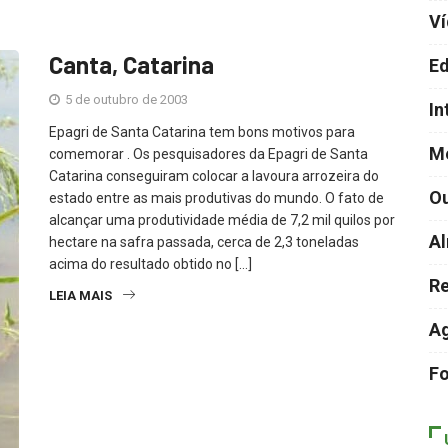
V
Canta, Catarina
Ed
5 de outubro de 2003
In
Epagri de Santa Catarina tem bons motivos para
M
comemorar . Os pesquisadores da Epagri de Santa
Catarina conseguiram colocar a lavoura arrozeira do
Ou
estado entre as mais produtivas do mundo. O fato de
alcançar uma produtividade média de 7,2 mil quilos por
Al
hectare na safra passada, cerca de 2,3 toneladas
acima do resultado obtido no […]
Re
LEIA MAIS
A
F