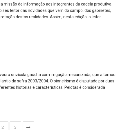
sua missão de informação aos integrantes da cadeia produtiva
r o seu leitor das novidades que vêm do campo, dos gabinetes,
etação destas realidades. Assim, nesta edição, o leitor
lavoura orizícola gaúcha com irrigação mecanizada, que a tornou
plantio da safra 2003/2004. O pioneirismo é disputado por duas
erentes histórias e características. Pelotas é considerada
2
3