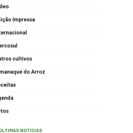
ídeo
ição Impressa
ternacional
ercosul
tros cultivos
manaque do Arroz
ceitas
genda
otos
ÚLTIMAS NOTÍCIAS